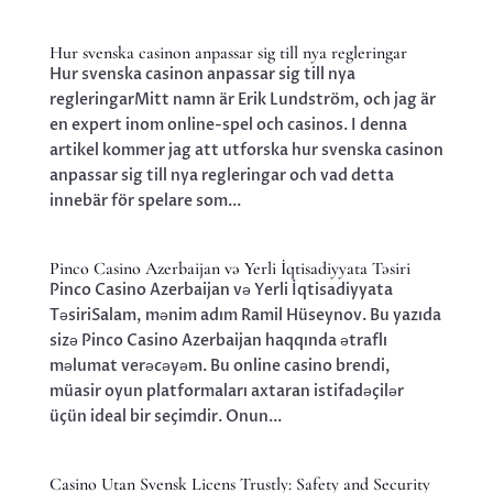
Hur svenska casinon anpassar sig till nya regleringar
Hur svenska casinon anpassar sig till nya
regleringarMitt namn är Erik Lundström, och jag är
en expert inom online-spel och casinos. I denna
artikel kommer jag att utforska hur svenska casinon
anpassar sig till nya regleringar och vad detta
innebär för spelare som...
Pinco Casino Azerbaijan və Yerli İqtisadiyyata Təsiri
Pinco Casino Azerbaijan və Yerli İqtisadiyyata
TəsiriSalam, mənim adım Ramil Hüseynov. Bu yazıda
sizə Pinco Casino Azerbaijan haqqında ətraflı
məlumat verəcəyəm. Bu online casino brendi,
müasir oyun platformaları axtaran istifadəçilər
üçün ideal bir seçimdir. Onun...
Casino Utan Svensk Licens Trustly: Safety and Security