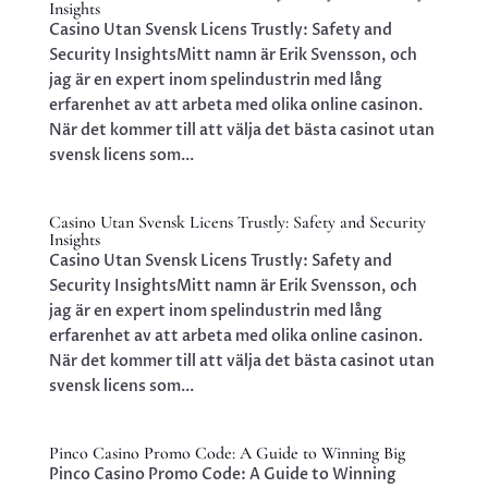
Insights
Casino Utan Svensk Licens Trustly: Safety and
Security InsightsMitt namn är Erik Svensson, och
jag är en expert inom spelindustrin med lång
erfarenhet av att arbeta med olika online casinon.
När det kommer till att välja det bästa casinot utan
svensk licens som...
Casino Utan Svensk Licens Trustly: Safety and Security
Insights
Casino Utan Svensk Licens Trustly: Safety and
Security InsightsMitt namn är Erik Svensson, och
jag är en expert inom spelindustrin med lång
erfarenhet av att arbeta med olika online casinon.
När det kommer till att välja det bästa casinot utan
svensk licens som...
Pinco Casino Promo Code: A Guide to Winning Big
Pinco Casino Promo Code: A Guide to Winning