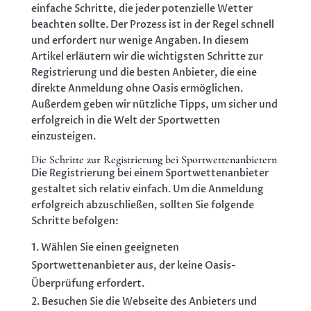
einfache Schritte, die jeder potenzielle Wetter
beachten sollte. Der Prozess ist in der Regel schnell
und erfordert nur wenige Angaben. In diesem
Artikel erläutern wir die wichtigsten Schritte zur
Registrierung und die besten Anbieter, die eine
direkte Anmeldung ohne Oasis ermöglichen.
Außerdem geben wir nützliche Tipps, um sicher und
erfolgreich in die Welt der Sportwetten
einzusteigen.
Die Schritte zur Registrierung bei Sportwettenanbietern
Die Registrierung bei einem Sportwettenanbieter
gestaltet sich relativ einfach. Um die Anmeldung
erfolgreich abzuschließen, sollten Sie folgende
Schritte befolgen:
Wählen Sie einen geeigneten
Sportwettenanbieter aus, der keine Oasis-
Überprüfung erfordert.
Besuchen Sie die Webseite des Anbieters und