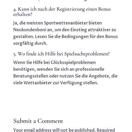
4. Kann ich nach der Registrierung einen Bonus
erhalten?
Ja, die meisten Sportwettenanbieter bieten
Neukundenboni an, um den Einstieg attraktiver zu
gestalten. Lesen Sie die Bedingungen für den Bonus
sorgfältig durch.
5. Wo finde ich Hilfe bei Spielsuchtproblemen?
Wenn Sie Hilfe bei Glücksspielproblemen
benötigen, wenden Sie sich an professionelle
Beratungsstellen oder nutzen Sie die Angebote, die
viele Wettanbieter zur Verfügung stellen.
Submit a Comment
Your email address will not be published.
Required