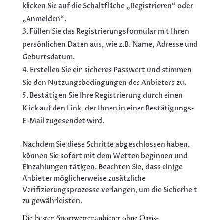
klicken Sie auf die Schaltfläche „Registrieren“ oder
„Anmelden“.
Füllen Sie das Registrierungsformular mit Ihren
persönlichen Daten aus, wie z.B. Name, Adresse und
Geburtsdatum.
Erstellen Sie ein sicheres Passwort und stimmen
Sie den Nutzungsbedingungen des Anbieters zu.
Bestätigen Sie Ihre Registrierung durch einen
Klick auf den Link, der Ihnen in einer Bestätigungs-
E-Mail zugesendet wird.
Nachdem Sie diese Schritte abgeschlossen haben,
können Sie sofort mit dem Wetten beginnen und
Einzahlungen tätigen. Beachten Sie, dass einige
Anbieter möglicherweise zusätzliche
Verifizierungsprozesse verlangen, um die Sicherheit
zu gewährleisten.
Die besten Sportwettenanbieter ohne Oasis-