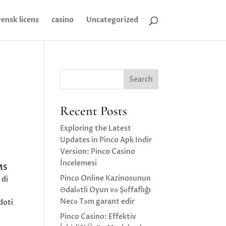
vensk licens
casino
Uncategorized
Search
Recent Posts
Exploring the Latest
Updates in Pinco Apk Indir
Version: Pinco Casino
İncelemesi
MS
Pinco Online Kazinosunun
 di
Ədalətli Oyun və Şəffaflığı
Necə Təm garant edir
doti
Pinco Casino: Effektiv