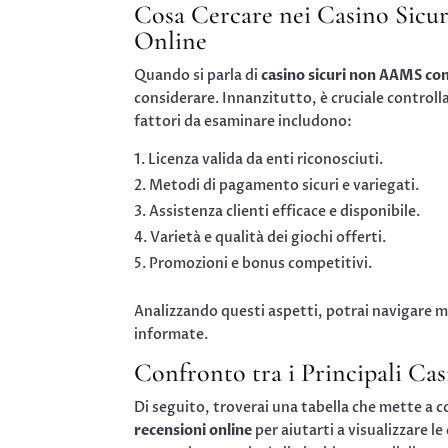
Cosa Cercare nei Casino Sicu
Online
Quando si parla di
casino sicuri non AAMS con 
considerare. Innanzitutto, è cruciale controllar
fattori da esaminare includono:
Licenza valida da enti riconosciuti.
Metodi di pagamento sicuri e variegati.
Assistenza clienti efficace e disponibile.
Varietà e qualità dei giochi offerti.
Promozioni e bonus competitivi.
Analizzando questi aspetti, potrai navigare m
informate.
Confronto tra i Principali C
Di seguito, troverai una tabella che mette a c
recensioni online
per aiutarti a visualizzare le