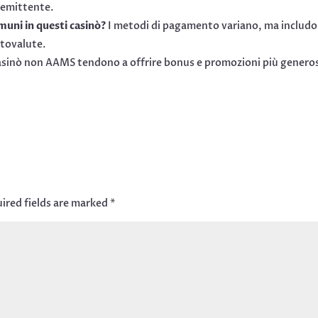
e emittente.
muni in questi casinò?
I metodi di pagamento variano, ma includ
ptovalute.
casinò non AAMS tendono a offrire bonus e promozioni più genero
ired fields are marked
*