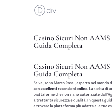
Casino Sicuri Non AAMS c
Guida Completa
Casino Sicuri Non AAMS c
Guida Completa
Salve, sono Marco Rossi, esperto nel mondo de
con eccellenti recensioni online
. La scelta di 
piattaforme che non siano autorizzate dall’
altrettanta sicurezza e qualità. In questa guid
a trovare la piattaforma più adatta alle tue e