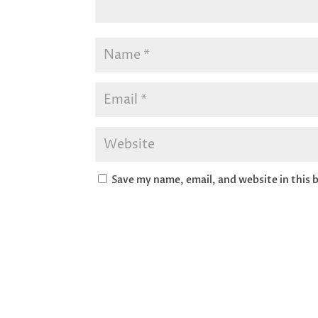
Save my name, email, and website in this 