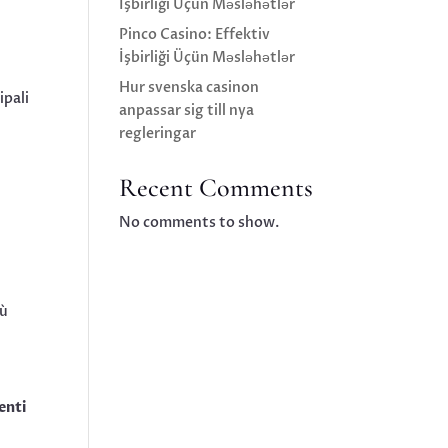
İşbirliği Üçün Məsləhətlər
Pinco Casino: Effektiv
İşbirliği Üçün Məsləhətlər
Hur svenska casinon
ipali
anpassar sig till nya
regleringar
Recent Comments
No comments to show.
iù
enti