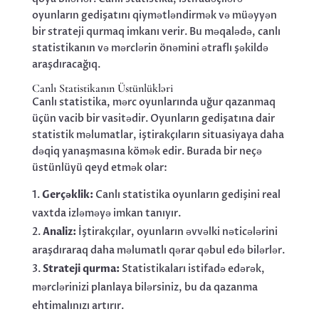
oyunların gedişatını qiymətləndirmək və müəyyən
bir strateji qurmaq imkanı verir. Bu məqalədə, canlı
statistikanın və mərclərin önəmini ətraflı şəkildə
araşdıracağıq.
Canlı Statistikanın Üstünlükləri
Canlı statistika, mərc oyunlarında uğur qazanmaq
üçün vacib bir vasitədir. Oyunların gedişatına dair
statistik məlumatlar, iştirakçıların situasiyaya daha
dəqiq yanaşmasına kömək edir. Burada bir neçə
üstünlüyü qeyd etmək olar:
Gerçəklik:
Canlı statistika oyunların gedişini real
vaxtda izləməyə imkan tanıyır.
Analiz:
İştirakçılar, oyunların əvvəlki nəticələrini
araşdıraraq daha məlumatlı qərar qəbul edə bilərlər.
Strateji qurma:
Statistikaları istifadə edərək,
mərclərinizi planlaya bilərsiniz, bu da qazanma
ehtimalınızı artırır.