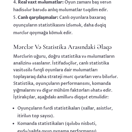
Real vaxt məlumatlar:
Oyun zamanı baş verən
hadisələr barədə anlıq məlumatlar təqdim edir.
Canlı qarşılaşmalar:
Canlı oyunlara baxaraq
oyunçuların statistikasını izləmək, daha dəqiq
mərclər qoymağa kömək edir.
Mərclər Və Statistika Arasındaki Əlaqə
Mərclərin uğuru, doğru statistika və məlumatların
analizinə əsaslanır. İstifadəçilər, canlı statistika
vasitəsilə fərqli oyunlara dair məlumatları
toplayaraq daha strateji mərc qərarları verə bilərlər.
Statistika, oyunçuların performansını, komanda
yığmalarını və digər mühüm faktorları əhatə edir.
İştirakçılar, aşağıdakı amillərə diqqət etməlidir:
Oyunçuların fərdi statistikaları (xallar, asistlər,
itirilən top sayısı).
Komanda statistikaları (qələbə nisbəti,
evdə/sağda oyun oynama performansı).