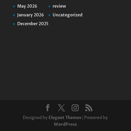
b
May 2026
review
e
January 2026
Uncategorized
t
December 2025
Designed by
Elegant Themes
| Powered by
WordPress