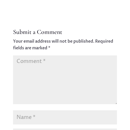
Submit a Comment
Your email address will not be published.
Required
fields are marked
*