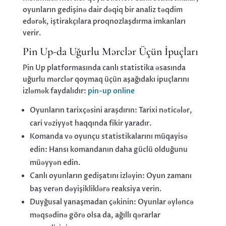
oyunların gedişinə dair dəqiq bir analiz təqdim
edərək, iştirakçılara proqnozlaşdırma imkanları
verir.
Pin Up-da Uğurlu Mərclər Üçün İpuçları
Pin Up platformasında canlı statistika əsasında
uğurlu mərclər qoymaq üçün aşağıdakı ipuçlarını
izləmək faydalıdır:
pin-up online
Oyunların tarixçəsini araşdırın: Tarixi nəticələr,
cari vəziyyət haqqında fikir yaradır.
Komanda və oyunçu statistikalarını müqayisə
edin: Hansı komandanın daha güclü olduğunu
müəyyən edin.
Canlı oyunların gedişatını izləyin: Oyun zamanı
baş verən dəyişikliklərə reaksiya verin.
Duyğusal yanaşmadan çəkinin: Oyunlar əyləncə
məqsədinə görə olsa da, ağıllı qərarlar