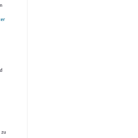
en
ter
nd
 zu