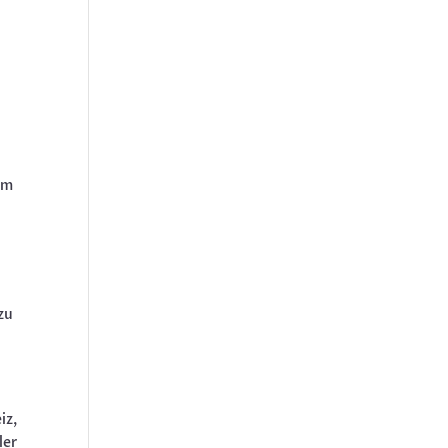
rm
zu
iz,
ler