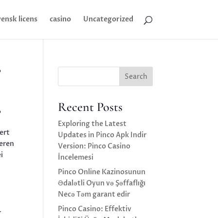
vensk licens
casino
Uncategorized
?
Search
Recent Posts
?
Exploring the Latest
ert
Updates in Pinco Apk Indir
ieren
Version: Pinco Casino
i
İncelemesi
Pinco Online Kazinosunun
Ədalətli Oyun və Şəffaflığı
Necə Təm garant edir
Pinco Casino: Effektiv
r