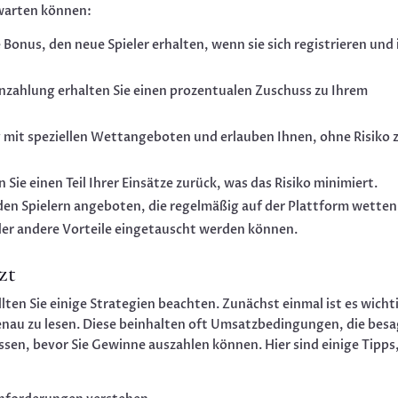
rwarten können:
e Bonus, den neue Spieler erhalten, wenn sie sich registrieren und 
nzahlung erhalten Sie einen prozentualen Zuschuss zu Ihrem
mit speziellen Wettangeboten und erlauben Ihnen, ohne Risiko 
 Sie einen Teil Ihrer Einsätze zurück, was das Risiko minimiert.
n Spielern angeboten, die regelmäßig auf der Plattform wetten
der andere Vorteile eingetauscht werden können.
zt
ten Sie einige Strategien beachten. Zunächst einmal ist es wicht
nau zu lesen. Diese beinhalten oft Umsatzbedingungen, die bes
sen, bevor Sie Gewinne auszahlen können. Hier sind einige Tipps