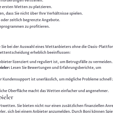
zanforderungen verstehen.
 ersten Wetten zu platzieren.
en, dass Sie nicht über Ihre Verhältnisse spielen.
n oder zeitlich begrenzte Angebote.
ueprogrammen zu profitieren.
e Sie bei der Auswahl eines Wettanbieters ohne die Oasis-Plattfo
Wettentscheidung erheblich beeinflussen:
Anbieter lizenziert und reguliert ist, um Betrugsfälle zu vermeiden.
ieler:
Lesen Sie Bewertungen und Erfahrungsberichte, um
er Kundensupport ist unerlässlich, um mögliche Probleme schnell 
liche Oberfläche macht das Wetten einfacher und angenehmer.
ieler
twetten. Sie bieten nicht nur einen zusätzlichen finanziellen Anre
ler, sich bei einem Anbieter anzumelden. Durch Boni können Spie