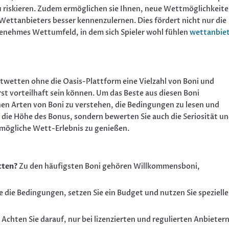
zu riskieren. Zudem ermöglichen sie Ihnen, neue Wettmöglichkeit
ttanbieters besser kennenzulernen. Dies fördert nicht nur die
genehmes Wettumfeld, in dem sich Spieler wohl fühlen
wettanbie
twetten ohne die Oasis-Plattform eine Vielzahl von Boni und
rst vorteilhaft sein können. Um das Beste aus diesen Boni
enen Arten von Boni zu verstehen, die Bedingungen zu lesen und
f die Höhe des Bonus, sondern bewerten Sie auch die Seriosität u
mögliche Wett-Erlebnis zu genießen.
tten?
Zu den häufigsten Boni gehören Willkommensboni,
e die Bedingungen, setzen Sie ein Budget und nutzen Sie spezielle
?
Achten Sie darauf, nur bei lizenzierten und regulierten Anbietern