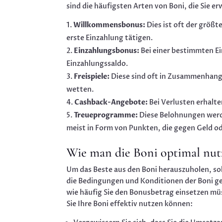
sind die häufigsten Arten von Boni, die Sie e
Willkommensbonus:
Dies ist oft der größt
erste Einzahlung tätigen.
Einzahlungsbonus:
Bei einer bestimmten Ei
Einzahlungssaldo.
Freispiele:
Diese sind oft in Zusammenhang 
wetten.
Cashback-Angebote:
Bei Verlusten erhalten
Treueprogramme:
Diese Belohnungen werde
meist in Form von Punkten, die gegen Geld o
Wie man die Boni optimal nut
Um das Beste aus den Boni herauszuholen, soll
die Bedingungen und Konditionen der Boni ge
wie häufig Sie den Bonusbetrag einsetzen müs
Sie Ihre Boni effektiv nutzen können: