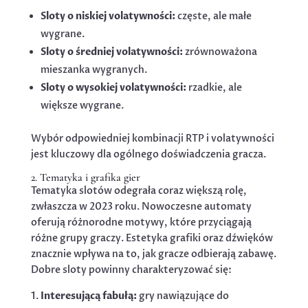
Sloty o niskiej volatywności:
częste, ale małe
wygrane.
Sloty o średniej volatywności:
zrównoważona
mieszanka wygranych.
Sloty o wysokiej volatywności:
rzadkie, ale
większe wygrane.
Wybór odpowiedniej kombinacji RTP i volatywności
jest kluczowy dla ogólnego doświadczenia gracza.
2. Tematyka i grafika gier
Tematyka slotów odegrała coraz większą rolę,
zwłaszcza w 2023 roku. Nowoczesne automaty
oferują różnorodne motywy, które przyciągają
różne grupy graczy. Estetyka grafiki oraz dźwięków
znacznie wpływa na to, jak gracze odbierają zabawę.
Dobre sloty powinny charakteryzować się:
Interesującą fabułą:
gry nawiązujące do