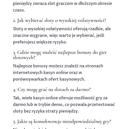
pieniędzy zwraca slot graczom w dłuższym okresie
czasu.
2. Jak wybierać sloty o wysokiej volatywności?
Sloty o wysokiej volatywności oferują rzadkie, ale
znaczne wygrane, więc warto je wybierać, jeśli
preferujesz większe ryzyko.
3. Gdzie mogę znaleźć najlepsze bonusy do gier
slotowych?
Najlepsze bonusy możesz znaleźć na stronach
internetowych kasyn online oraz w
porównywarkach ofert kasynowych.
4. Czy mogę grać na slotach za darmo?
Tak, wiele kasyn online oferuje możliwość gry za
darmo lub w trybie demo, co pozwala przetestować
sloty bez ryzyka straty pieniędzy.
5. Jakie są konsekwencje nieodpowiedzialnej gry?