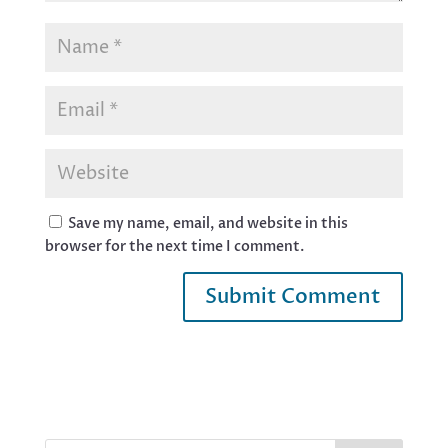
Save my name, email, and website in this
browser for the next time I comment.