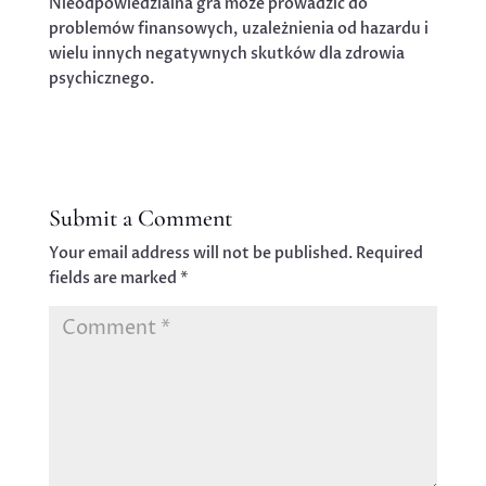
Nieodpowiedzialna gra może prowadzić do
problemów finansowych, uzależnienia od hazardu i
wielu innych negatywnych skutków dla zdrowia
psychicznego.
Submit a Comment
Your email address will not be published.
Required
fields are marked
*