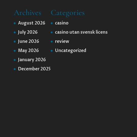
Archives
Categories
D
y
August 2026
casino
n
July 2026
casino utan svensk licens
a
b
June 2026
review
e
May 2026
Uncategorized
t
January 2026
December 2025