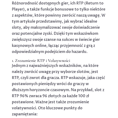
Różnorodność dostępnych gier, ich RTP (Return to
Player), a także funkcje bonusowe to tylko niektóre
z aspektów, które powinny zwrócić naszą uwagę. W
tym artykule przedstawimy, jak wybrać idealne
sloty, aby maksymalizować swoje doświadczenie
oraz potencjalne zyski. Dzięki tym wskazówkom
zwiększysz swoje szanse na sukces w świecie gier
kasynowych online, łącząc przyjemność z grą z
odpowiedzialnym podejściem do hazardu.
1. Zrozumienie RTP i Volatywności
Jednym z najważniejszych wskaźników, na które
należy zwrócić uwagę przy wyborze slotów, jest
RTP, czyli zwrot dla gracza. RTP wskazuje, jaka część
postawionych pieniędzy wróci do graczy w
dłuższym horyzoncie czasowym. Na przykład, slot z
RTP 96% zwraca 96 złotych za każde 100 zł
postawione. Ważne jest także zrozumienie
volatywności. Oto kluczowe punkty do
zapamiętania: