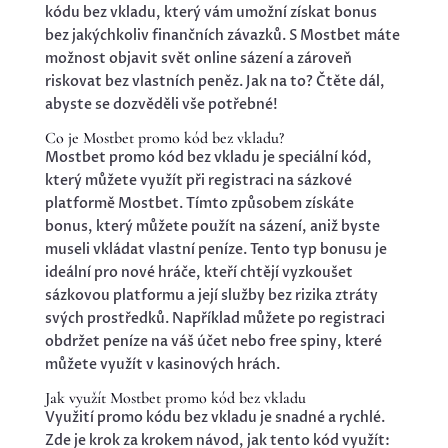
kódu bez vkladu, který vám umožní získat bonus
bez jakýchkoliv finančních závazků. S Mostbet máte
možnost objavit svět online sázení a zároveň
riskovat bez vlastních peněz. Jak na to? Čtěte dál,
abyste se dozvěděli vše potřebné!
Co je Mostbet promo kód bez vkladu?
Mostbet promo kód bez vkladu je speciální kód,
který můžete využít při registraci na sázkové
platformě Mostbet. Tímto způsobem získáte
bonus, který můžete použít na sázení, aniž byste
museli vkládat vlastní peníze. Tento typ bonusu je
ideální pro nové hráče, kteří chtějí vyzkoušet
sázkovou platformu a její služby bez rizika ztráty
svých prostředků. Například můžete po registraci
obdržet peníze na váš účet nebo free spiny, které
můžete využít v kasinových hrách.
Jak využít Mostbet promo kód bez vkladu
Využití promo kódu bez vkladu je snadné a rychlé.
Zde je krok za krokem návod, jak tento kód využít: