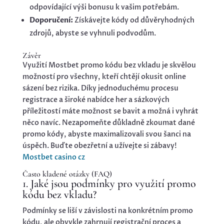
odpovídající výši bonusu k vašim potřebám.
Doporučení:
Získávejte kódy od důvěryhodných
zdrojů, abyste se vyhnuli podvodům.
Závěr
Využití Mostbet promo kódu bez vkladu je skvělou
možností pro všechny, kteří chtějí okusit online
sázení bez rizika. Díky jednoduchému procesu
registrace a široké nabídce her a sázkových
příležitostí máte možnost se bavit a možná i vyhrát
něco navíc. Nezapomeňte důkladně zkoumat dané
promo kódy, abyste maximalizovali svou šanci na
úspěch. Buďte obezřetní a užívejte si zábavy!
Mostbet casino cz
Často kladené otázky (FAQ)
1. Jaké jsou podmínky pro využití promo
kódu bez vkladu?
Podmínky se liší v závislosti na konkrétním promo
kódu, ale obvykle zahrnují registrační proces a