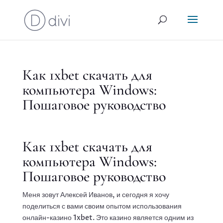
Как 1xbet скачать для
компьютера Windows:
Пошаговое руководство
Как 1xbet скачать для
компьютера Windows:
Пошаговое руководство
Меня зовут Алексей Иванов, и сегодня я хочу
поделиться с вами своим опытом использования
онлайн-казино 1xbet. Это казино является одним из