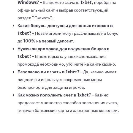
Windows?
– Вы можете скачать 1xbet, перейдя на
официальный сайт и выбрав соответствующий
раздел “Скачать”.
Какие бонусы доступны для новых игроков в
1xbet?
– Новые игроки могут рассчитывать на бонус
до 100% на первый депозит.
Нужен ли промокод для получения бонуса в
1xbet?
– В некоторых случаях использование
промокода необходимо, уточните на сайте казино.
Безопасно ли играть в 1xbet?
– Да, казино имеет
лицензию и использует современные меры
безопасности для защиты игроков.
Как можно пополнить счет в 1xbet?
– Казино
предлагает множество способов пополнения счета,
включая банковские карты и электронные кошельки.