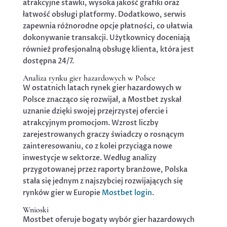
atrakcyjne stawki, wysoka jakość grafiki oraz
łatwość obsługi platformy. Dodatkowo, serwis
zapewnia różnorodne opcje płatności, co ułatwia
dokonywanie transakcji. Użytkownicy doceniają
również profesjonalną obsługę klienta, która jest
dostępna 24/7.
Analiza rynku gier hazardowych w Polsce
W ostatnich latach rynek gier hazardowych w
Polsce znacząco się rozwijał, a Mostbet zyskał
uznanie dzięki swojej przejrzystej ofercie i
atrakcyjnym promocjom. Wzrost liczby
zarejestrowanych graczy świadczy o rosnącym
zainteresowaniu, co z kolei przyciąga nowe
inwestycje w sektorze. Według analizy
przygotowanej przez raporty branżowe, Polska
stała się jednym z najszybciej rozwijających się
rynków gier w Europie
Mostbet login
.
Wnioski
Mostbet oferuje bogaty wybór gier hazardowych