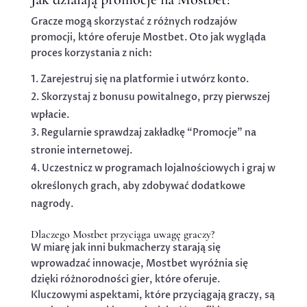
Gracze mogą skorzystać z różnych rodzajów
promocji, które oferuje Mostbet. Oto jak wygląda
proces korzystania z nich:
Zarejestruj się na platformie i utwórz konto.
Skorzystaj z bonusu powitalnego, przy pierwszej
wpłacie.
Regularnie sprawdzaj zakładkę “Promocje” na
stronie internetowej.
Uczestnicz w programach lojalnościowych i graj w
określonych grach, aby zdobywać dodatkowe
nagrody.
Dlaczego Mostbet przyciąga uwagę graczy?
W miarę jak inni bukmacherzy starają się
wprowadzać innowacje, Mostbet wyróżnia się
dzięki różnorodności gier, które oferuje.
Kluczowymi aspektami, które przyciągają graczy, są