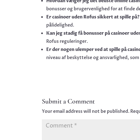
Hvordan vælger jeg det bedste online casi
bonusser og brugervenlighed for at finde d
Er casinoer uden Rofus sikkert at spille på?
pålidelighed.
Kan jeg stadig få bonusser på casinoer ude
Rofus reguleringer.
Er der nogen ulemper ved at spille på casi
niveau af beskyttelse og ansvarlighed, som 
Submit a Comment
Your email address will not be published.
Requ