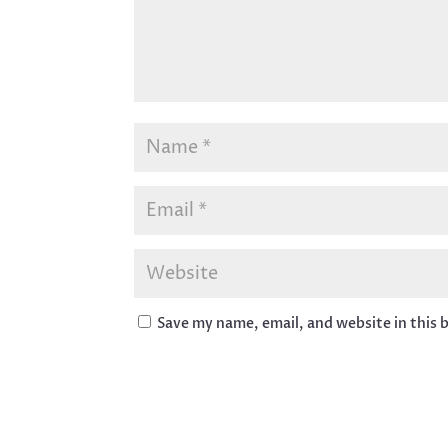
Save my name, email, and website in this 