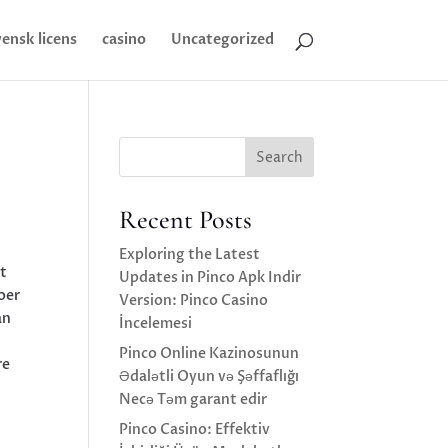
vensk licens
casino
Uncategorized
Search
Recent Posts
Exploring the Latest
at
Updates in Pinco Apk Indir
oer
Version: Pinco Casino
an
İncelemesi
Pinco Online Kazinosunun
re
Ədalətli Oyun və Şəffaflığı
Necə Təm garant edir
Pinco Casino: Effektiv