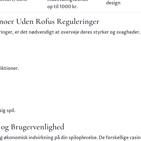
design
op til 1000 kr.
inoer Uden Rofus Reguleringer
inger, er det nødvendigt at overveje deres styrker og svagheder.
iktioner.
ig spil.
 og Brugervenlighed
 økonomisk indvirkning på din spiloplevelse. De forskellige casi