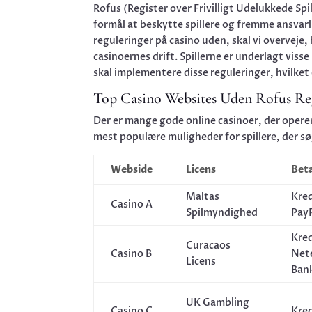
Rofus (Register over Frivilligt Udelukkede Spil
formål at beskytte spillere og fremme ansvarl
reguleringer på casino uden, skal vi overveje,
casinoernes drift. Spillerne er underlagt viss
skal implementere disse reguleringer, hvilke
Top Casino Websites Uden Rofus Re
Der er mange gode online casinoer, der opere
mest populære muligheder for spillere, der sø
Webside
Licens
Bet
Maltas
Kred
Casino A
Spilmyndighed
PayP
Kred
Curacaos
Casino B
Nete
Licens
Ban
UK Gambling
Casino C
Kred