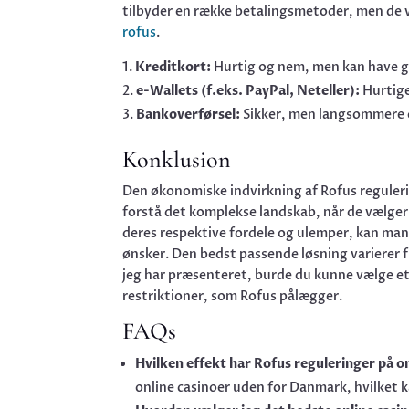
tilbyder en række betalingsmetoder, men de va
rofus
.
Kreditkort:
Hurtig og nem, men kan have g
e-Wallets (f.eks. PayPal, Neteller):
Hurtige
Bankoverførsel:
Sikker, men langsommere 
Konklusion
Den økonomiske indvirkning af Rofus regulering
forstå det komplekse landskab, når de vælger
deres respektive fordele og ulemper, kan man 
ønsker. Den bedst passende løsning varierer fr
jeg har præsenteret, burde du kunne vælge et 
restriktioner, som Rofus pålægger.
FAQs
Hvilken effekt har Rofus reguleringer på 
online casinoer uden for Danmark, hvilket ka