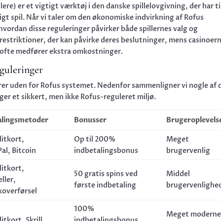
lere) er et vigtigt værktøj i den danske spillelovgivning, der har ti
igt spil. Når vi taler om den økonomiske indvirkning af Rofus
 hvordan disse reguleringer påvirker både spillernes valg og
e restriktioner, der kan påvirke deres beslutninger, mens casinoer
t ofte medfører ekstra omkostninger.
guleringer
rer uden for Rofus systemet. Nedenfor sammenligner vi nogle af 
ger et sikkert, men ikke Rofus-reguleret miljø.
alingsmetoder
Bonusser
Brugeroplevels
itkort,
Op til 200%
Meget
al, Bitcoin
indbetalingsbonus
brugervenlig
itkort,
50 gratis spins ved
Middel
ller,
første indbetaling
brugervenlighe
koverførsel
100%
Meget modern
itkort, Skrill
indbetalingsbonus